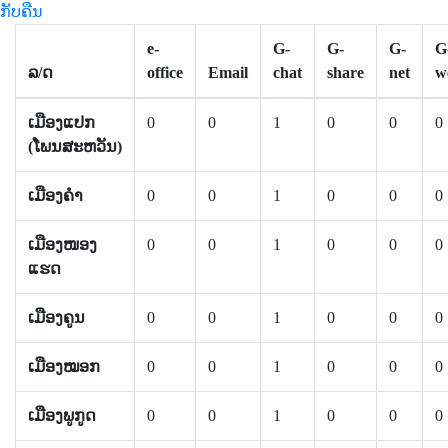
ກັບຄືນ
e-
G-
G-
G-
G
ລ/ດ
office
Email
chat
share
net
w
ເມືອງແປກ
0
0
1
0
0
0
(ໂພນສະຫວັນ)
ເມືອງຄຳ
0
0
1
0
0
0
ເມືອງໜອງ
0
0
1
0
0
0
ແຮດ
ເມືອງຄູນ
0
0
1
0
0
0
ເມືອງໝອກ
0
0
1
0
0
0
ເມືອງພູກູດ
0
0
1
0
0
0