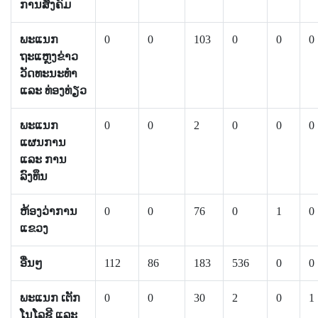
ການສັງຄົມ
ພະແນກ
0
0
103
0
0
0
ຖະແຫຼງຂ່າວ
ວັດທະນະທຳ
ແລະ ທ່ອງທ່ຽວ
ພະແນກ
0
0
2
0
0
0
ແຜນການ
ແລະ ການ
ລົງທຶນ
ຫ້ອງວ່າການ
0
0
76
0
1
0
ແຂວງ
ອື່ນໆ
112
86
183
536
0
0
ພະແນກ ເຕັກ
0
0
30
2
0
1
ໂນໂລຊີ ແລະ