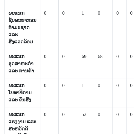
ພະແນກ
0
0
1
0
0
0
ຊັບພະຍາກອນ
ທຳມະຊາດ
ແລະ
ສິ່ງແວດລ້ອມ
ພະແນກ
0
0
69
68
0
0
ອຸດສາຫະກຳ
ແລະ ການຄ້າ
ພະແນກ
0
0
1
0
0
0
ໂຍທາທິການ
ແລະ ຂົນສົ່ງ
ພະແນກ
0
0
52
0
0
0
ແຮງງານ ແລະ
ສະຫວັດດີ