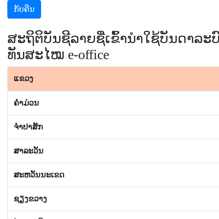
ກັບຄືນ
ສະຖິຕິບັນຊີລາຍຊື່ເຂົ້ານຳໃຊ້ບັນດາລ
ທັນສະໄໝ e-office
ແຂວງ
ຄຳມ່ວນ
ຈຳປາສັກ
ສາລະວັນ
ສະຫວັນນະເຂດ
ຊຽງຂວາງ