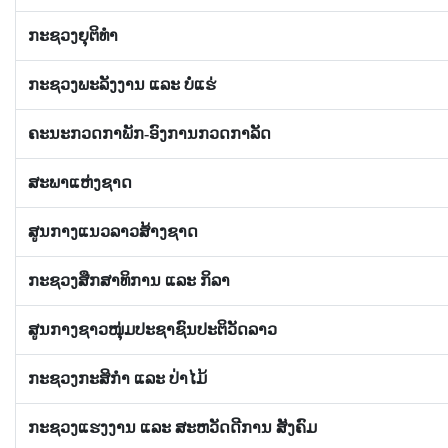
ກະຊວງຍຸຕິທໍາ
ກະຊວງພະລັງງານ ແລະ ບໍ່ແຮ່
ຄະນະກວດກາພັກ-ອົງການກວດກາລັດ
ສະພາແຫ່ງຊາດ
ສູນກາງແນວລາວສ້າງຊາດ
ກະຊວງສືກສາທິການ ແລະ ກິລາ
ສູນກາງຊາວໜຸ່ມປະຊາຊົນປະຕິວັດລາວ
ກະຊວງກະສິກຳ ແລະ ປ່າໄມ້
ກະຊວງແຮງງານ ແລະ ສະຫວັດດີການ ສັງຄົມ