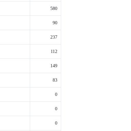
580
90
237
112
149
83
0
0
0