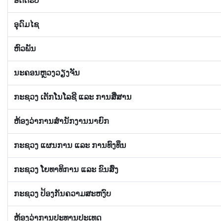
ອັດຕະປື
ອຸດົມໄຊ
ຫົວພັນ
ນະຄອນຫຼວງວຽງຈັນ
ກະຊວງ ເຕັກໂນໂລຊີ ແລະ ການສື່ສານ
ຫ້ອງວ່າການສຳນັກງານນາຍົກ
ກະຊວງ ແຜນການ ແລະ ການທົງທຶນ
ກະຊວງ ໂຍທາທິການ ແລະ ຂົນສົ່ງ
ກະຊວງ ປ້ອງກັນຄວາມສະຫງົບ
ຫ້ອງວ່າການປະທານປະເທດ