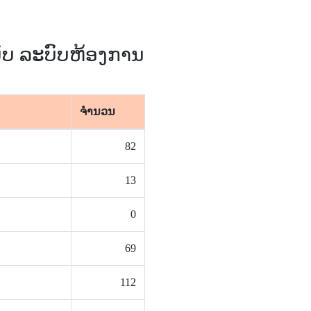
ະບົບ ລະບົບຫ້ອງການ
ຈຳນວນ
82
13
0
69
112