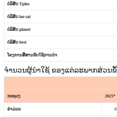
ບໍລິສັດ Tplus
ບໍລິສັດ lao sat
ບໍລິສັດ planet
ບໍລິສັດ best
ໂຄງການສື່ສານຮັບໃຊ້ການນຳ
ຈຳນວນຜູ້ນຳໃຊ້ ຂອງແຕ່ລະພາກສ່ວນຂັ
ກະຊວງ
2025*
ຄຳມ່ວນ
8