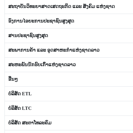
ສະຖາບັນວິທະຍາສາດເສດຖະກິດ ແລະ ສັງຄົມ ແຫ່ງຊາດ
ອົງການໄອຍະການປະຊາຊົນສູງສຸດ
ສານປະຊາຊົນສູງສຸດ
ສະພາການຄ້າ ແລະ ອຸດສາຫະກຳແຫ່ງຊາດລາວ
ສະຫະພັນນັກຮົບເກົ່າແຫ່ງຊາດລາວ
ອື່ນໆ
ບໍລິສັດ ETL
ບໍລິສັດ LTC
ບໍລິສັດ ສະຕາໂທລະຄົມ