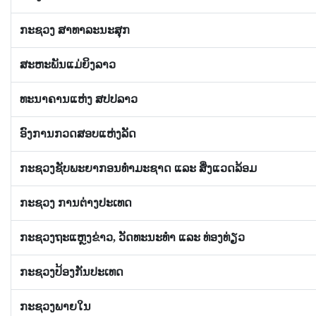
ກະຊວງ ສາທາລະນະສຸກ
ສະຫະພັນແມ່ຍິງລາວ
ທະນາຄານແຫ່ງ ສປປລາວ
ອົງການກວດສອບແຫ່ງລັດ
ກະຊວງຊັບພະຍາກອນທຳມະຊາດ ແລະ ສິ່ງແວດລ້ອມ
ກະຊວງ ການຕ່າງປະເທດ
ກະຊວງຖະແຫຼງຂ່າວ, ວັດທະນະທໍາ ແລະ ທ່ອງທ່ຽວ
ກະຊວງປ້ອງກັນປະເທດ
ກະຊວງພາຍໃນ