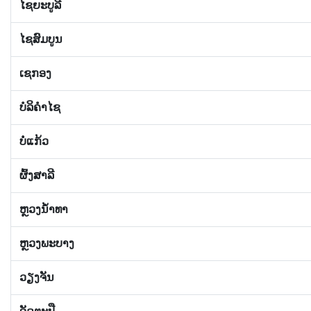
ໄຊຍະບູລີ
ໄຊສົມບູນ
ເຊກອງ
ບໍລິຄໍາໄຊ
ບໍ່ແກ້ວ
ຜົ້ງສາລີ
ຫຼວງນ້ຳທາ
ຫຼວງພະບາງ
ວຽງຈັນ