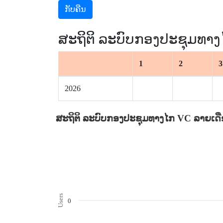
ກັບຄືນ
ສະຖິຕິ ລະບົບກອງປະຊຸມທາງ
1
2
3
2026
ສະຖິຕິ ລະບົບກອງປະຊຸມທາງໄກ VC ລາຍເດ
Users
0