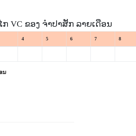
ໄກ VC ຂອງ ຈຳປາສັກ ລາຍເດືອນ
4
5
6
7
8
ືອນ