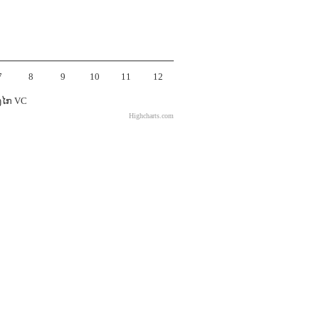
7
8
9
10
11
12
ງໄກ VC
Highcharts.com