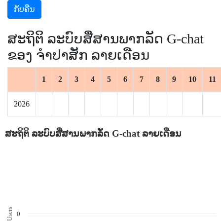
ກັບຄືນ
ສະຖິຕິ ລະບົບສື່ສານພາກລັດ G-chat
ຂອງ ຈຳປາສັກ ລາຍເດືອນ
1
2
3
4
5
6
7
8
9
10
11
2026
ສະຖິຕິ ລະບົບສື່ສານພາກລັດ G-chat ລາຍເດືອນ
Users
0